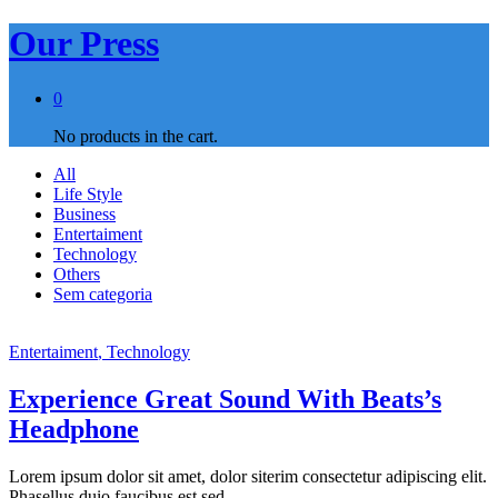
Our Press
0
No products in the cart.
All
Life Style
Business
Entertaiment
Technology
Others
Sem categoria
Entertaiment
, Technology
Experience Great Sound With Beats’s
Headphone
Lorem ipsum dolor sit amet, dolor siterim consectetur adipiscing elit.
Phasellus duio faucibus est sed…