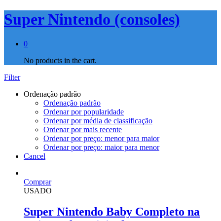
Super Nintendo (consoles)
0
No products in the cart.
Filter
Ordenação padrão
Ordenação padrão
Ordenar por popularidade
Ordenar por média de classificação
Ordenar por mais recente
Ordenar por preço: menor para maior
Ordenar por preço: maior para menor
Cancel
Comprar
USADO
Super Nintendo Baby Completo na