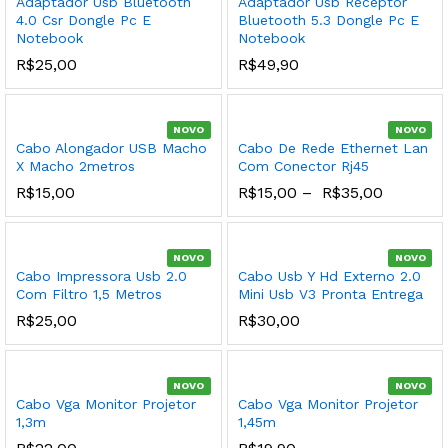
Adaptador Usb Bluetooth
Adaptador Usb Receptor
4.0 Csr Dongle Pc E
Bluetooth 5.3 Dongle Pc E
Notebook
Notebook
R$
25,00
R$
49,90
NOVO
NOVO
Cabo Alongador USB Macho
Cabo De Rede Ethernet Lan
X Macho 2metros
Com Conector Rj45
R$
15,00
R$
15,00
–
R$
35,00
NOVO
NOVO
Cabo Impressora Usb 2.0
Cabo Usb Y Hd Externo 2.0
Com Filtro 1,5 Metros
Mini Usb V3 Pronta Entrega
R$
25,00
R$
30,00
NOVO
NOVO
Cabo Vga Monitor Projetor
Cabo Vga Monitor Projetor
1,3m
1,45m