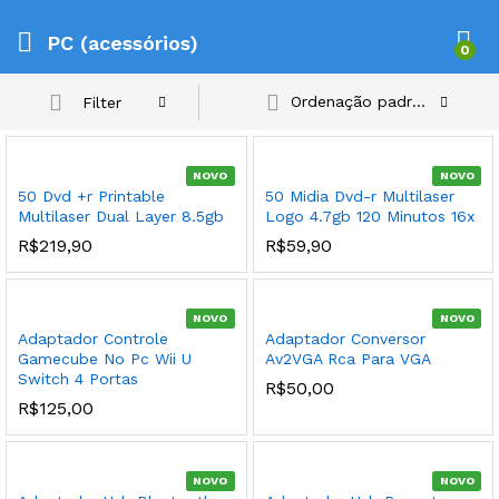
PC (acessórios)
0
Ordenação padrão
Filter
NOVO
NOVO
50 Dvd +r Printable
50 Midia Dvd-r Multilaser
Multilaser Dual Layer 8.5gb
Logo 4.7gb 120 Minutos 16x
R$
219,90
R$
59,90
NOVO
NOVO
Adaptador Controle
Adaptador Conversor
Gamecube No Pc Wii U
Av2VGA Rca Para VGA
Switch 4 Portas
R$
50,00
R$
125,00
NOVO
NOVO