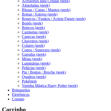
Acessórios para Celular (geek)
Almofadas (geek)
Blusas / Capas / Mantos (geek)
Bolsas / Estojos (geek)
Bonecos / Funkos / Action Figure (geek)
Bonés (geek)
Brincos (geek)
Camisetas (geek)
Canecas (geek)
Chaveiros (geek)
Colares (geek)
Copos / Squeezes (geek)
Garrafas (geek)
Meias (geek)
Luminárias (geek)
Pelúcias (geek)
Pin / Botton / Broche (geek)
Quadros (geek)
Pokémon
Varinha Mágica Harry Potter (geek)
Brinquedos
Eletrônicos
Contato
Carrinho