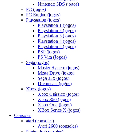
Nintendo 3DS (jogos)
PC (jogos)
PC Engine (jogos)
Playstation (jogos)
Playstation 1 (jogos)
Playstation 2 (jogos)
Playstation 3 (jogos)
Playstation 4 (jogos)
Playstation 5 (jogos)
PSP (jogos)
PS Vita (Jogos)
Sega (jogos)
Master System (jogos)
Mega Drive (jogos)
Sega 32x (jogos)
Dreamcast (jogos)
Xbox (jogos)
Xbox Clássico (jogos)
Xbox 360 (jogos)
Xbox One (jogos)
XBox Series X (jogos)
Consoles
atari (consoles)
Atari 2600 (consoles)
Nintendo (consoles)