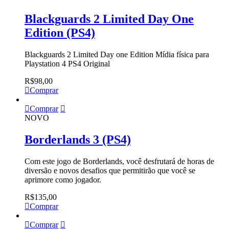
Blackguards 2 Limited Day One
Edition (PS4)
Blackguards 2 Limited Day one Edition Mídia física para
Playstation 4 PS4 Original
R$
98,00
Comprar
Comprar
NOVO
Borderlands 3 (PS4)
Com este jogo de Borderlands, você desfrutará de horas de
diversão e novos desafios que permitirão que você se
aprimore como jogador.
R$
135,00
Comprar
Comprar