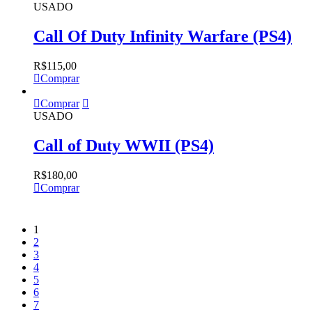
USADO
Call Of Duty Infinity Warfare (PS4)
R$
115,00
Comprar
Comprar
USADO
Call of Duty WWII (PS4)
R$
180,00
Comprar
1
2
3
4
5
6
7