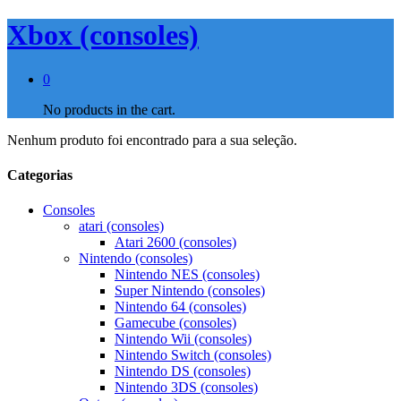
Xbox (consoles)
0
No products in the cart.
Nenhum produto foi encontrado para a sua seleção.
Categorias
Consoles
atari (consoles)
Atari 2600 (consoles)
Nintendo (consoles)
Nintendo NES (consoles)
Super Nintendo (consoles)
Nintendo 64 (consoles)
Gamecube (consoles)
Nintendo Wii (consoles)
Nintendo Switch (consoles)
Nintendo DS (consoles)
Nintendo 3DS (consoles)