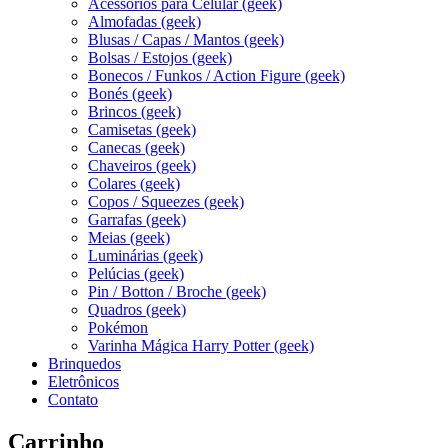
Acessórios para Celular (geek)
Almofadas (geek)
Blusas / Capas / Mantos (geek)
Bolsas / Estojos (geek)
Bonecos / Funkos / Action Figure (geek)
Bonés (geek)
Brincos (geek)
Camisetas (geek)
Canecas (geek)
Chaveiros (geek)
Colares (geek)
Copos / Squeezes (geek)
Garrafas (geek)
Meias (geek)
Luminárias (geek)
Pelúcias (geek)
Pin / Botton / Broche (geek)
Quadros (geek)
Pokémon
Varinha Mágica Harry Potter (geek)
Brinquedos
Eletrônicos
Contato
Carrinho