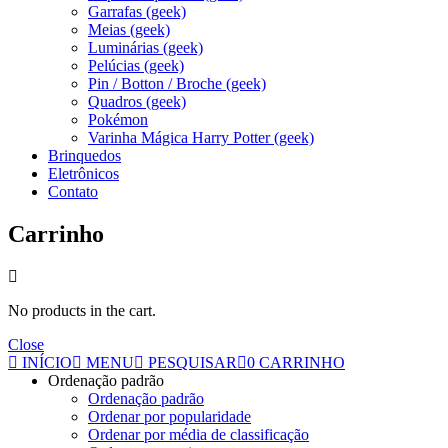
Garrafas (geek)
Meias (geek)
Luminárias (geek)
Pelúcias (geek)
Pin / Botton / Broche (geek)
Quadros (geek)
Pokémon
Varinha Mágica Harry Potter (geek)
Brinquedos
Eletrônicos
Contato
Carrinho
No products in the cart.
Close
INÍCIO
MENU
PESQUISAR
0
CARRINHO
Ordenação padrão
Ordenação padrão
Ordenar por popularidade
Ordenar por média de classificação