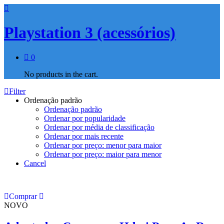
Playstation 3 (acessórios)
0
No products in the cart.
Filter
Ordenação padrão
Ordenação padrão
Ordenar por popularidade
Ordenar por média de classificação
Ordenar por mais recente
Ordenar por preço: menor para maior
Ordenar por preço: maior para menor
Cancel
Comprar
NOVO