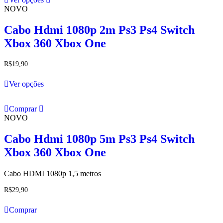
product
NOVO
has
multiple
variants.
Cabo Hdmi 1080p 2m Ps3 Ps4 Switch
The
Xbox 360 Xbox One
options
may
be
R$
19,90
chosen
This
on
Ver opções
product
the
has
product
multiple
page
Comprar
variants.
NOVO
The
options
Cabo Hdmi 1080p 5m Ps3 Ps4 Switch
may
be
Xbox 360 Xbox One
chosen
on
Cabo HDMI 1080p 1,5 metros
the
product
R$
29,90
page
Comprar