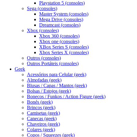
Playstation 5 (consoles)
Sega (consoles)
Master System (consoles)
Mega Drive (consoles)
Dreamcast (consoles)
Xbox (consoles)
Xbox 360 (consoles)
Xbox one (consoles)
XBox Series S (consoles)
Xbox Series X (consoles)
Outros (consoles)
Outros Portáteis (consoles)
Geek
Acessórios para Celular (geek)
Almofadas (geek)
Blusas / Capas / Mantos (geek)
Bolsas / Estojos (geek)
Bonecos / Funkos / Action Figure (geek)
Bonés (geek)
Brincos (geek)
Camisetas (geek)
Canecas (geek)
Chaveiros (geek)
Colares (geek)
Copos / Squeezes (geek)