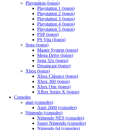
Playstation (jogos)
Playstation 1 (jogos)
Playstation 2 (jogos)
Playstation 3 (jogos)
Playstation 4 (jogos)
Playstation 5 (jogos)
PSP (jogos)
PS Vita (Jogos)
Sega (jogos)
Master System (jogos)
Mega Drive (jogos)
Sega 32x (jogos)
Dreamcast (jogos)
Xbox (jogos)
Xbox Clássico (jogos)
Xbox 360 (jogos)
Xbox One (jogos)
XBox Series X (jogos)
Consoles
atari (consoles)
Atari 2600 (consoles)
Nintendo (consoles)
Nintendo NES (consoles)
Super Nintendo (consoles)
Nintendo 64 (consoles)