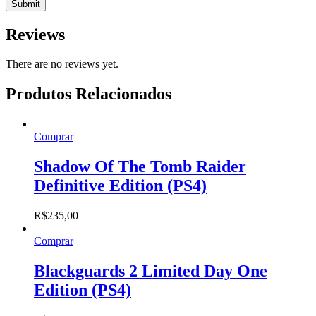
Reviews
There are no reviews yet.
Produtos Relacionados
Comprar
Shadow Of The Tomb Raider
Definitive Edition (PS4)
R$
235,00
Comprar
Blackguards 2 Limited Day One
Edition (PS4)