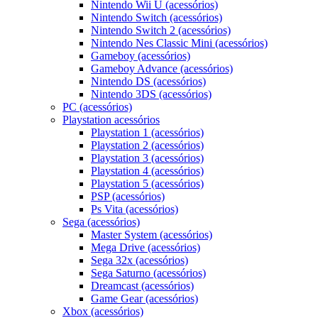
Nintendo Wii U (acessórios)
Nintendo Switch (acessórios)
Nintendo Switch 2 (acessórios)
Nintendo Nes Classic Mini (acessórios)
Gameboy (acessórios)
Gameboy Advance (acessórios)
Nintendo DS (acessórios)
Nintendo 3DS (acessórios)
PC (acessórios)
Playstation acessórios
Playstation 1 (acessórios)
Playstation 2 (acessórios)
Playstation 3 (acessórios)
Playstation 4 (acessórios)
Playstation 5 (acessórios)
PSP (acessórios)
Ps Vita (acessórios)
Sega (acessórios)
Master System (acessórios)
Mega Drive (acessórios)
Sega 32x (acessórios)
Sega Saturno (acessórios)
Dreamcast (acessórios)
Game Gear (acessórios)
Xbox (acessórios)