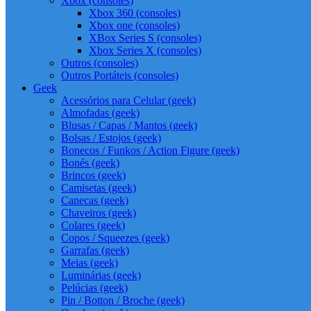
Xbox (consoles)
Xbox 360 (consoles)
Xbox one (consoles)
XBox Series S (consoles)
Xbox Series X (consoles)
Outros (consoles)
Outros Portáteis (consoles)
Geek
Acessórios para Celular (geek)
Almofadas (geek)
Blusas / Capas / Mantos (geek)
Bolsas / Estojos (geek)
Bonecos / Funkos / Action Figure (geek)
Bonés (geek)
Brincos (geek)
Camisetas (geek)
Canecas (geek)
Chaveiros (geek)
Colares (geek)
Copos / Squeezes (geek)
Garrafas (geek)
Meias (geek)
Luminárias (geek)
Pelúcias (geek)
Pin / Botton / Broche (geek)