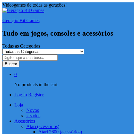
Videogames de todas as gerações!
Geração Bit Games
Tudo em jogos, consoles e acessórios
Todas as Categorias
Buscar
0
No products in the cart.
Log in
Register
Loja
Novos
Usados
Acessórios
Atari (acessórios)
Atari 2600 (acessórios)