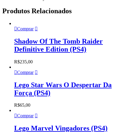
Produtos Relacionados
Comprar
Shadow Of The Tomb Raider
Definitive Edition (PS4)
R$
235,00
Comprar
Lego Star Wars O Despertar Da
Força (PS4)
R$
65,00
Comprar
Lego Marvel Vingadores (PS4)