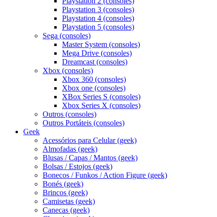
Playstation 2 (consoles)
Playstation 3 (consoles)
Playstation 4 (consoles)
Playstation 5 (consoles)
Sega (consoles)
Master System (consoles)
Mega Drive (consoles)
Dreamcast (consoles)
Xbox (consoles)
Xbox 360 (consoles)
Xbox one (consoles)
XBox Series S (consoles)
Xbox Series X (consoles)
Outros (consoles)
Outros Portáteis (consoles)
Geek
Acessórios para Celular (geek)
Almofadas (geek)
Blusas / Capas / Mantos (geek)
Bolsas / Estojos (geek)
Bonecos / Funkos / Action Figure (geek)
Bonés (geek)
Brincos (geek)
Camisetas (geek)
Canecas (geek)