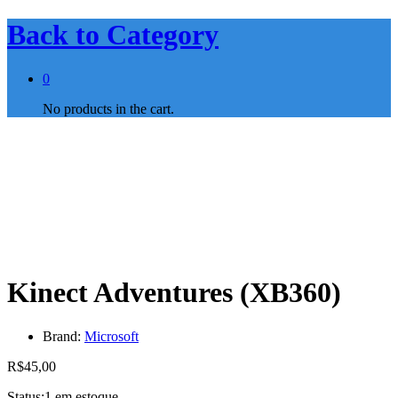
Back to
Category
0
No products in the cart.
Kinect Adventures (XB360)
Brand:
Microsoft
R$
45,00
Status:
1 em estoque