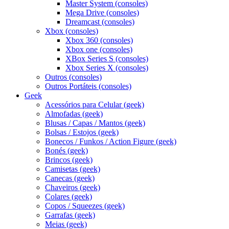
Master System (consoles)
Mega Drive (consoles)
Dreamcast (consoles)
Xbox (consoles)
Xbox 360 (consoles)
Xbox one (consoles)
XBox Series S (consoles)
Xbox Series X (consoles)
Outros (consoles)
Outros Portáteis (consoles)
Geek
Acessórios para Celular (geek)
Almofadas (geek)
Blusas / Capas / Mantos (geek)
Bolsas / Estojos (geek)
Bonecos / Funkos / Action Figure (geek)
Bonés (geek)
Brincos (geek)
Camisetas (geek)
Canecas (geek)
Chaveiros (geek)
Colares (geek)
Copos / Squeezes (geek)
Garrafas (geek)
Meias (geek)