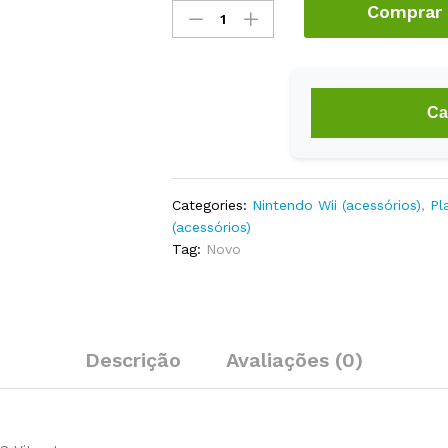
Comprar
De
Segurança
Wii
Remote
Ps
Ca
Move
Psp
Ps
Vita
Categories:
Nintendo Wii (acessórios)
,
Pl
Nova
(acessórios)
Preto
Tag:
Novo
quantity
Descrição
Avaliações (0)