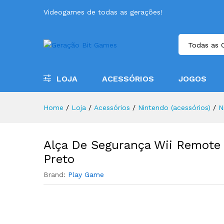
Videogames de todas as gerações!
Todas as 
LOJA
ACESSÓRIOS
JOGOS
Home
/
Loja
/
Acessórios
/
Nintendo (acessórios)
/
N
Alça De Segurança Wii Remote
Preto
Brand:
Play Game