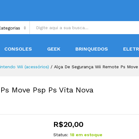
Categorias
CONSOLES
GEEK
BRINQUEDOS
ELET
intendo Wii (acessórios)
/
Alça De Segurança Wii Remote Ps Move 
 Ps Move Psp Ps Vita Nova
R$
20,00
Status:
18 em estoque