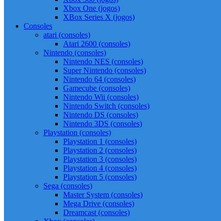
Xbox One (jogos)
XBox Series X (jogos)
Consoles
atari (consoles)
Atari 2600 (consoles)
Nintendo (consoles)
Nintendo NES (consoles)
Super Nintendo (consoles)
Nintendo 64 (consoles)
Gamecube (consoles)
Nintendo Wii (consoles)
Nintendo Switch (consoles)
Nintendo DS (consoles)
Nintendo 3DS (consoles)
Playstation (consoles)
Playstation 1 (consoles)
Playstation 2 (consoles)
Playstation 3 (consoles)
Playstation 4 (consoles)
Playstation 5 (consoles)
Sega (consoles)
Master System (consoles)
Mega Drive (consoles)
Dreamcast (consoles)