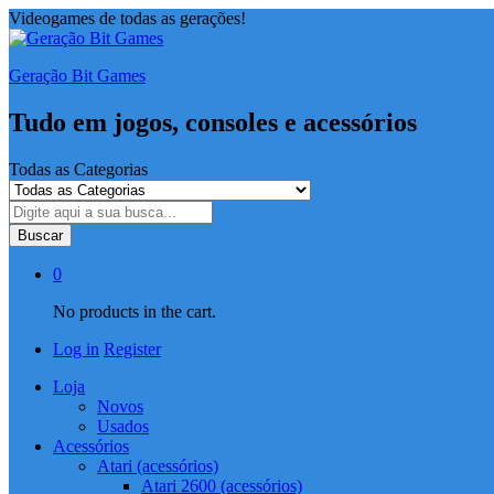
Videogames de todas as gerações!
Geração Bit Games
Tudo em jogos, consoles e acessórios
Todas as Categorias
Buscar
0
No products in the cart.
Log in
Register
Loja
Novos
Usados
Acessórios
Atari (acessórios)
Atari 2600 (acessórios)