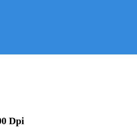
0 Dpi