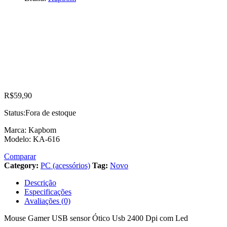
R$
59,90
Status:
Fora de estoque
Marca: Kapbom
Modelo: KA-616
Comparar
Category:
PC (acessórios)
Tag:
Novo
Descrição
Especificações
Avaliações (0)
Mouse Gamer USB sensor Ótico Usb 2400 Dpi com Led