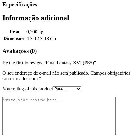
Especificações
Informação adicional
Peso
0,300 kg
Dimensões
4 × 12 × 18 cm
Avaliações (0)
Be the first to review “Final Fantasy XVI (PS5)”
O seu endereço de e-mail não será publicado.
Campos obrigatórios
são marcados com
*
Your rating of this product