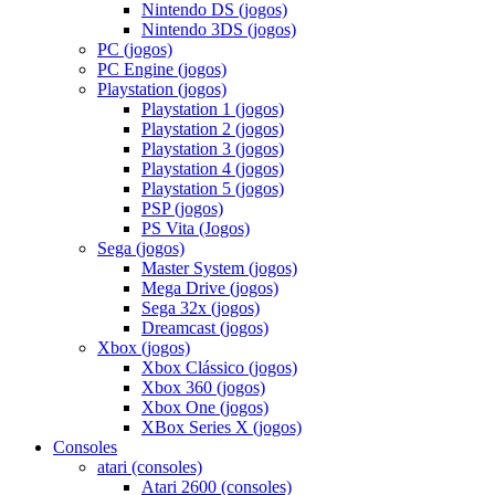
Nintendo DS (jogos)
Nintendo 3DS (jogos)
PC (jogos)
PC Engine (jogos)
Playstation (jogos)
Playstation 1 (jogos)
Playstation 2 (jogos)
Playstation 3 (jogos)
Playstation 4 (jogos)
Playstation 5 (jogos)
PSP (jogos)
PS Vita (Jogos)
Sega (jogos)
Master System (jogos)
Mega Drive (jogos)
Sega 32x (jogos)
Dreamcast (jogos)
Xbox (jogos)
Xbox Clássico (jogos)
Xbox 360 (jogos)
Xbox One (jogos)
XBox Series X (jogos)
Consoles
atari (consoles)
Atari 2600 (consoles)