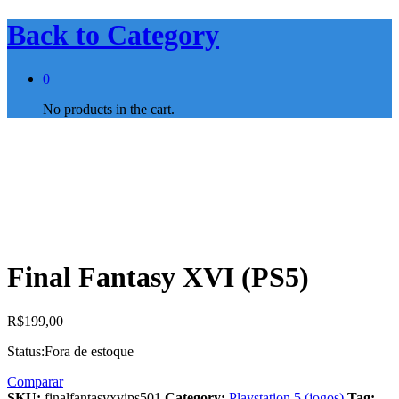
Back to
Category
0
No products in the cart.
Final Fantasy XVI (PS5)
R$
199,00
Status:
Fora de estoque
Comparar
SKU:
finalfantasyxvips501
Category:
Playstation 5 (jogos)
Tag: