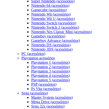
Super Nintendo (acessórios)
Nintendo 64 (acessórios)
Gamecube (acessórios)
Nintendo Wii (acessórios)
Nintendo Wii U (acessórios)
Nintendo Switch (acessórios)
Nintendo Switch 2 (acessórios)
Nintendo Nes Classic Mini (acessórios)
Gameboy (acessórios)
Gameboy Advance (acessórios)
Nintendo DS (acessórios)
Nintendo 3DS (acessórios)
PC (acessórios)
Playstation acessórios
Playstation 1 (acessórios)
Playstation 2 (acessórios)
Playstation 3 (acessórios)
Playstation 4 (acessórios)
Playstation 5 (acessórios)
PSP (acessórios)
Ps Vita (acessórios)
Sega (acessórios)
Master System (acessórios)
Mega Drive (acessórios)
Sega 32x (acessórios)