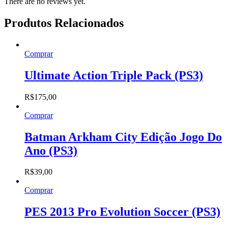
There are no reviews yet.
Produtos Relacionados
Comprar
Ultimate Action Triple Pack (PS3)
R$
175,00
Comprar
Batman Arkham City Edição Jogo Do
Ano (PS3)
R$
39,00
Comprar
PES 2013 Pro Evolution Soccer (PS3)