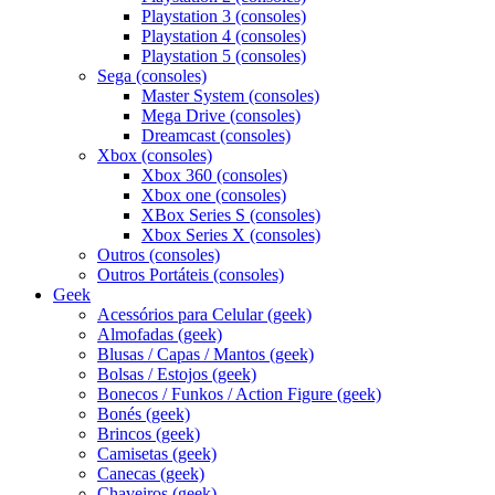
Playstation 3 (consoles)
Playstation 4 (consoles)
Playstation 5 (consoles)
Sega (consoles)
Master System (consoles)
Mega Drive (consoles)
Dreamcast (consoles)
Xbox (consoles)
Xbox 360 (consoles)
Xbox one (consoles)
XBox Series S (consoles)
Xbox Series X (consoles)
Outros (consoles)
Outros Portáteis (consoles)
Geek
Acessórios para Celular (geek)
Almofadas (geek)
Blusas / Capas / Mantos (geek)
Bolsas / Estojos (geek)
Bonecos / Funkos / Action Figure (geek)
Bonés (geek)
Brincos (geek)
Camisetas (geek)
Canecas (geek)
Chaveiros (geek)